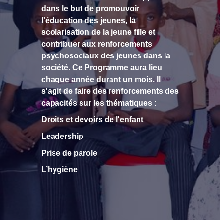
dans le but de promouvoir
l'éducation des jeunes, la
scolarisation de la jeune fille et
contribuer aux renforcements
psychosociaux des jeunes dans la
société. Ce Programme aura lieu
chaque année durant un mois. Il
s'agit de faire des renforcements des
capacités sur les thématiques :
Droits et devoirs de l'enfant
Leadership
Prise de parole
L’hygiène