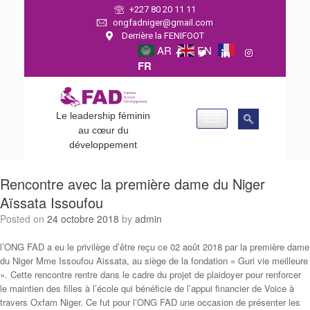
+227 80 20 11 11
ongfadniger@gmail.com
Derrière la FENIFOOT
AR
EN
FR
Le leadership féminin
au cœur du
développement
Rencontre avec la première dame du Niger
Aïssata Issoufou
Posted on
24 octobre 2018
by
admin
l’ONG FAD a eu le privilège d’être reçu ce 02 août 2018 par la première dame
du Niger Mme Issoufou Aissata, au siège de la fondation « Guri vie meilleure
». Cette rencontre rentre dans le cadre du projet de plaidoyer pour renforcer
le maintien des filles à l’école qui bénéficie de l’appui financier de Voice à
travers Oxfam Niger. Ce fut pour l’ONG FAD une occasion de présenter les