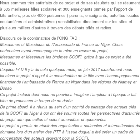
Nous sommes très satisfaits de ce projet et de ses résultats qui se résument
à 535 meilleures filles scolaires et 300 enseignants primés par l’apport de
kits entiers, plus de 4000 personnes ( parents, enseignants, autorités locales
coutumières et administratives) sensibilisées directement sur les sites et
plusieurs milliers d’autres à travers des débats télés et radios.
Discours de la coordinatrice de l’ONG FAD :
Mesdames et Messieurs de l’Ambassade de France au Niger, Chers
partenaires ayant accompagnés la mise en œuvre du projet,
Mesdames et Messieurs les binômes SCOFI, grâce à qui ce projet a été
possible,
L’équipe FAD Il y’a de cela quelques mois, en juin 2017 exactement nous
lancions le projet d’appui à la scolarisation de la fille avec l’accompagnement
financier de l’ambassade de France au Nige
r dans les régions de Niamey et
Dosso.
Ce projet inclusif dont nous ne pouvions imaginer l’ampleur à l’époque a fait
bien de prouesses le temps de sa durée.
De prime abord, il a réunis au sein d’un comité de pilotage des acteurs clés
de la SCOFI au Niger à qui ont été soumis toutes les perspectives d’activités
du projet afin que celles-ci soient amendées et approuvées
Le projet a permis de réunir des organisations nationales et internationales du
domaine lors d’un atelier des PTF à l’issue duquel a été créer un cadre de
concertation des acteurs œuvrant pour la SCOFI.