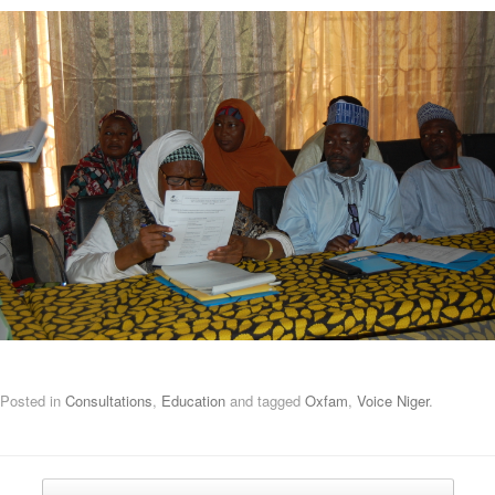
Posted in
Consultations
,
Education
and tagged
Oxfam
,
Voice Niger
.
Post navigation