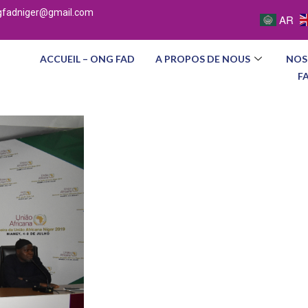
gfadniger@gmail.com
AR
ACCUEIL – ONG FAD
A PROPOS DE NOUS
NOS
F