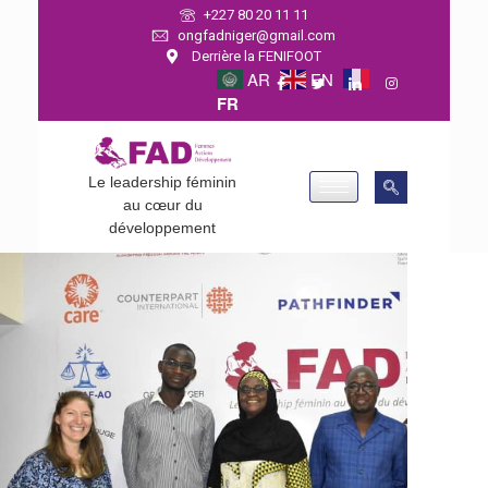
+227 80 20 11 11
ongfadniger@gmail.com
Derrière la FENIFOOT
AR
EN
FR
Le leadership féminin
au cœur du
développement