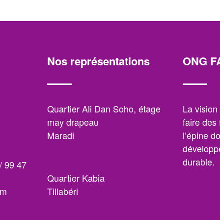
Nos représentations
ONG F
,
Quartier Ali Dan Soho, étage
La visio
may drapeau
faire des
Maradi
l’épine d
développe
durable.
/ 99 47
Quartier Kabia
om
Tillabéri