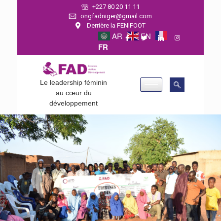
+227 80 20 11 11
ongfadniger@gmail.com
Derrière la FENIFOOT
AR
EN
FR
Le leadership féminin
au cœur du
développement