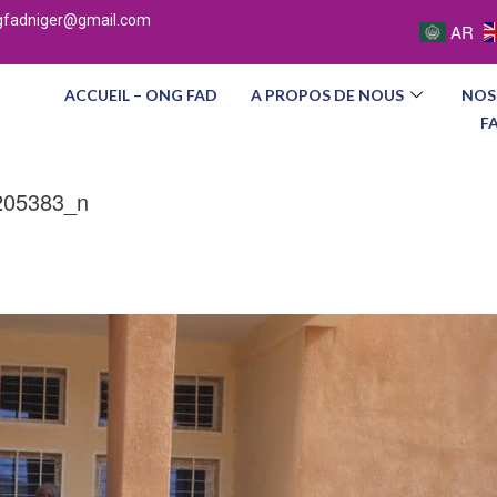
gfadniger@gmail.com
AR
ACCUEIL – ONG FAD
A PROPOS DE NOUS
NOS
F
205383_n