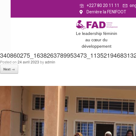
+227 80 20 11 11
on
Derrière la FENIFOOT
Le leadership féminin
au cœur du
développement
340860275_1638263789953473_1135219468313
Posted on
24 avril 2023
by
admin
Next →