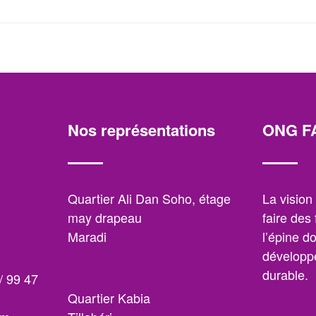
Nos représentations
ONG F
,
Quartier Ali Dan Soho, étage
La visio
may drapeau
faire des
Maradi
l’épine d
développe
durable.
/ 99 47
Quartier Kabia