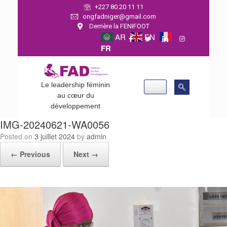
+227 80 20 11 11
ongfadniger@gmail.com
Derrière la FENIFOOT
AR
EN
FR
Le leadership féminin
au cœur du
développement
IMG-20240621-WA0056
Posted on
3 juillet 2024
by
admin
← Previous
Next →