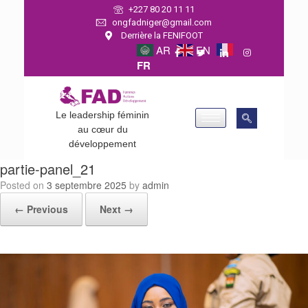
+227 80 20 11 11
ongfadniger@gmail.com
Derrière la FENIFOOT
AR
EN
FR
Le leadership féminin
au cœur du
développement
partie-panel_21
Posted on
3 septembre 2025
by
admin
← Previous
Next →