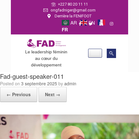
+227 80 20 11 11
ongfadniger@gmail.com
Derrière la FENIFOOT
AR
EN
FR
Le leadership féminin
au cœur du
développement
Fad-guest-speaker-011
Posted on
3 septembre 2025
by
admin
← Previous
Next →