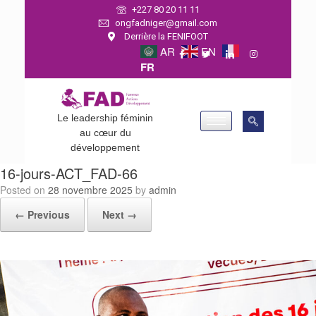
+227 80 20 11 11
ongfadniger@gmail.com
Derrière la FENIFOOT
AR
EN
FR
Le leadership féminin
au cœur du
développement
16-jours-ACT_FAD-66
Posted on
28 novembre 2025
by
admin
← Previous
Next →