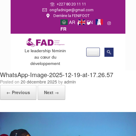
+227 80 20 11 11
ongfadniger@gmail.com
Derrière la FENIFOOT
AR
EN
FR
Le leadership féminin
au cœur du
développement
WhatsApp-Image-2025-12-19-at-17.26.57
Posted on
20 décembre 2025
by
admin
← Previous
Next →