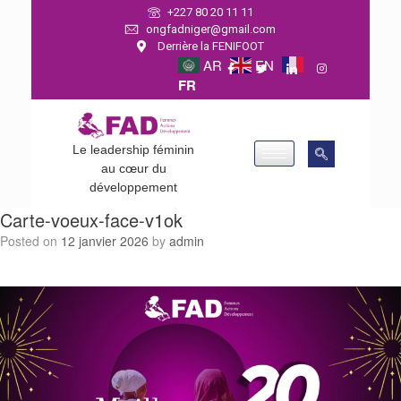
+227 80 20 11 11
ongfadniger@gmail.com
Derrière la FENIFOOT
AR
EN
FR
Le leadership féminin
au cœur du
développement
Carte-voeux-face-v1ok
Posted on
12 janvier 2026
by
admin