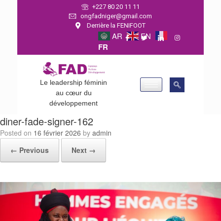
+227 80 20 11 11
ongfadniger@gmail.com
Derrière la FENIFOOT
AR
EN
FR
Le leadership féminin
au cœur du
développement
diner-fade-signer-162
Posted on
16 février 2026
by
admin
← Previous
Next →