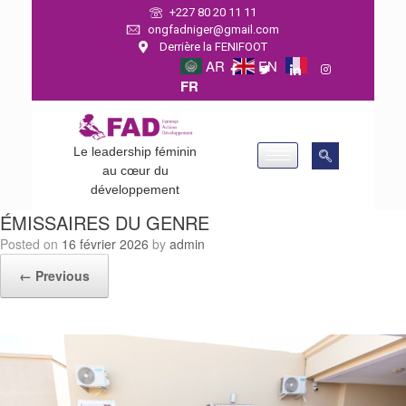
+227 80 20 11 11
ongfadniger@gmail.com
Derrière la FENIFOOT
AR
EN
FR
Le leadership féminin
au cœur du
développement
ÉMISSAIRES DU GENRE
Posted on
16 février 2026
by
admin
← Previous