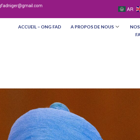
gfadniger@gmail.com
AR
ACCUEIL – ONG FAD
A PROPOS DE NOUS
NOS
F