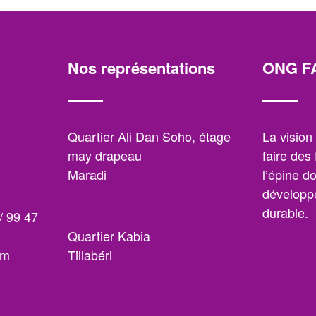
Nos représentations
ONG F
,
Quartier Ali Dan Soho, étage
La visio
may drapeau
faire des
Maradi
l’épine d
développe
durable.
/ 99 47
Quartier Kabia
om
Tillabéri