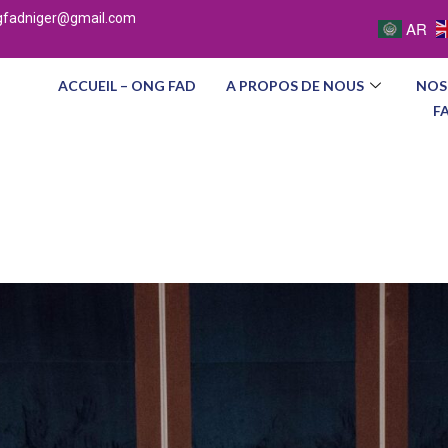
gfadniger@gmail.com
AR
ACCUEIL – ONG FAD
A PROPOS DE NOUS
NOS
F