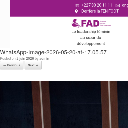
+227 80 20 11 11
on
Derrière la FENIFOOT
Le leadership féminin
au cœur du
développement
WhatsApp-Image-2026-05-20-at-17.05.57
Posted on
2 juin 2026
by
admin
← Previous
Next →