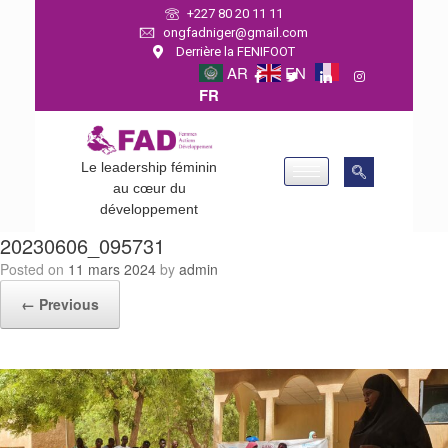
+227 80 20 11 11
ongfadniger@gmail.com
Derrière la FENIFOOT
AR
EN
FR
Le leadership féminin
au cœur du
développement
20230606_095731
Posted on
11 mars 2024
by
admin
← Previous