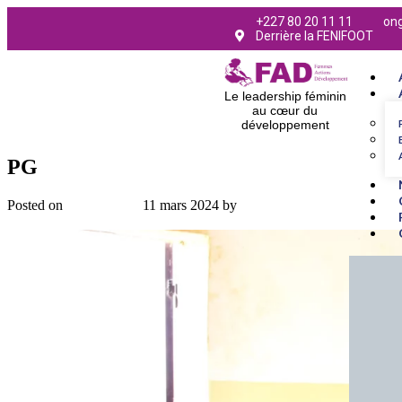
+227 80 20 11 11
on
Derrière la FENIFOOT
Le leadership féminin
au cœur du
développement
PG
Posted on
11 mars 2024
11 mars 2024
by
admin
← Previous
Next →