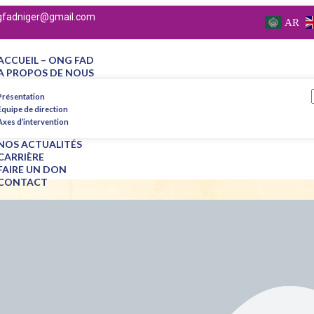
gfadniger@gmail.com
AR
ACCUEIL – ONG FAD
A PROPOS DE NOUS
Présentation
Equipe de direction
Axes d’intervention
NOS ACTUALITÉS
CARRIÈRE
FAIRE UN DON
CONTACT