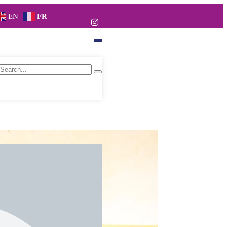
EN
FR