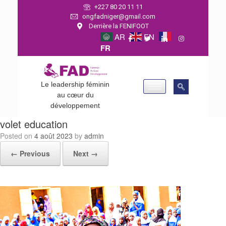
+227 80 20 11 11
ongfadniger@gmail.com
Derrière la FENIFOOT
AR
EN
FR
Le leadership féminin
au cœur du
développement
volet education
Posted on
4 août 2023
by
admin
← Previous
Next →