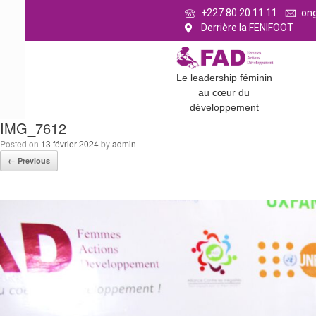
+227 80 20 11 11
on
Derrière la FENIFOOT
Le leadership féminin
au cœur du
développement
IMG_7612
Posted on
13 février 2024
by
admin
← Previous