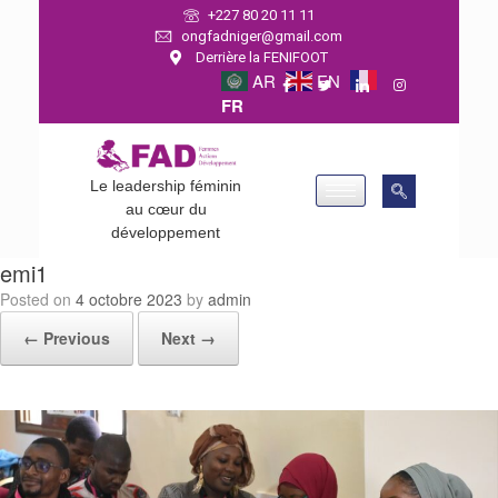
+227 80 20 11 11
ongfadniger@gmail.com
Derrière la FENIFOOT
AR
EN
FR
Le leadership féminin
au cœur du
développement
emi1
Posted on
4 octobre 2023
by
admin
← Previous
Next →