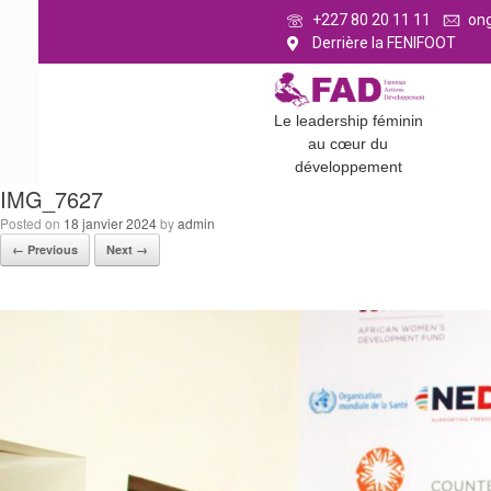
+227 80 20 11 11
on
Derrière la FENIFOOT
Le leadership féminin
au cœur du
développement
IMG_7627
Posted on
18 janvier 2024
by
admin
← Previous
Next →