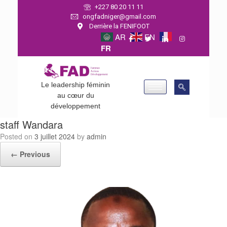
+227 80 20 11 11
ongfadniger@gmail.com
Derrière la FENIFOOT
AR
EN
FR
Le leadership féminin
au cœur du
développement
staff Wandara
Posted on
3 juillet 2024
by
admin
← Previous