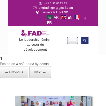
+227 80 20 11 11
ongfadniger@gmail.com
Derrière la FENIFOOT
AR
EN
FR
Le leadership féminin
au cœur du
développement
1
Posted on
4 août 2023
by
admin
← Previous
Next →