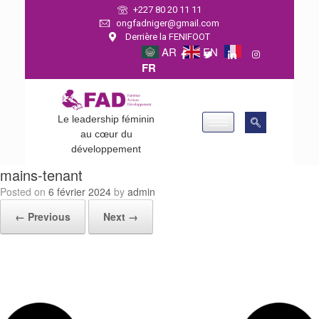
+227 80 20 11 11
ongfadniger@gmail.com
Derrière la FENIFOOT
AR
EN
FR
Le leadership féminin
au cœur du
développement
mains-tenant
Posted on
6 février 2024
by
admin
← Previous
Next →