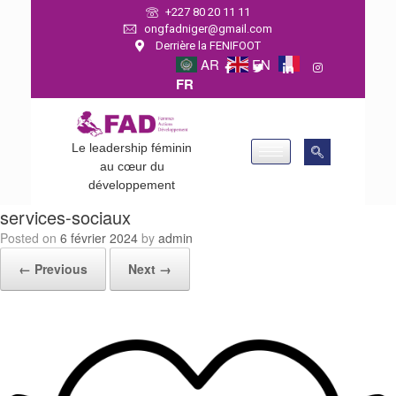
+227 80 20 11 11
ongfadniger@gmail.com
Derrière la FENIFOOT
AR
EN
FR
Le leadership féminin
au cœur du
développement
services-sociaux
Posted on
6 février 2024
by
admin
← Previous
Next →