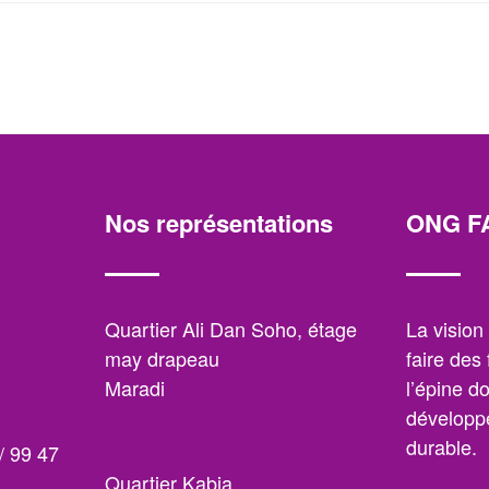
Nos représentations
ONG F
,
Quartier Ali Dan Soho, étage
La visio
may drapeau
faire des
Maradi
l’épine d
développe
durable.
/ 99 47
Quartier Kabia