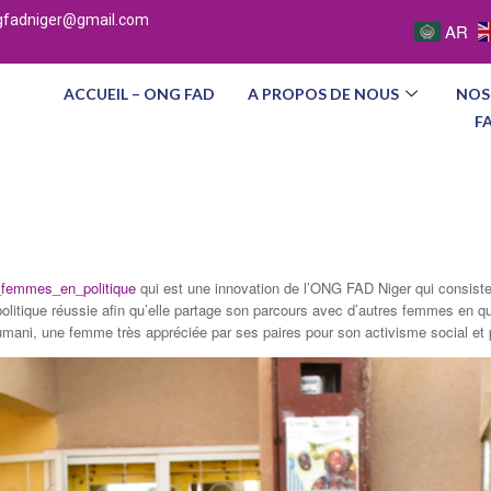
gfadniger@gmail.com
AR
ACCUEIL – ONG FAD
A PROPOS DE NOUS
NOS
F
_femmes_en_politique
qui est une innovation de l’ONG FAD Niger qui consist
e politique réussie afin qu’elle partage son parcours avec d’autres femmes en 
ani, une femme très appréciée par ses paires pour son activisme social et p