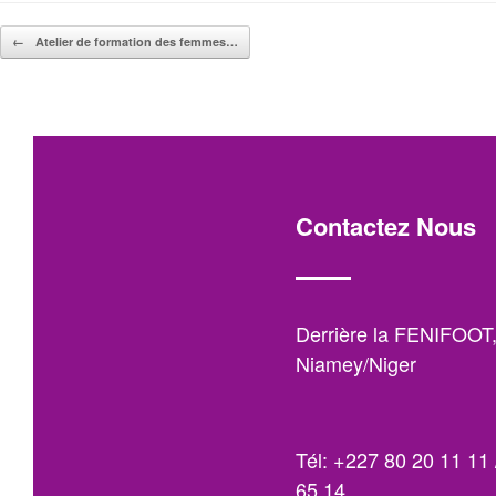
Post navigation
←
Atelier de formation des femmes…
Contactez Nous
Derrière la FENIFOOT
Niamey/Niger
Tél: +227 80 20 11 11 
65 14