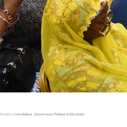
Posted in
Consultations
,
Gouvernance Politique et Sécuritaire
.