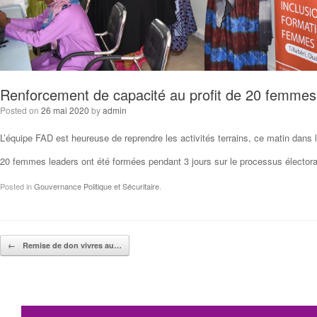
Renforcement de capacité au profit de 20 femmes
Posted on
26 mai 2020
by
admin
L’équipe FAD est heureuse de reprendre les activités terrains, ce matin dans 
20 femmes leaders ont été formées pendant 3 jours sur le processus électoral,
Posted in
Gouvernance Politique et Sécuritaire
.
Post navigation
←
Remise de don vivres au…