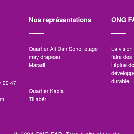
Nos représentations
ONG F
,
Quartier Ali Dan Soho, étage
La visio
may drapeau
faire des
Maradi
l’épine d
développe
durable.
/ 99 47
Quartier Kabia
om
Tillabéri