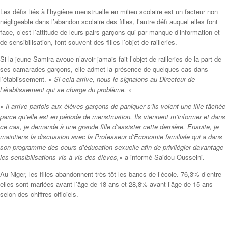
Les défis liés à l’hygiène menstruelle en milieu scolaire est un facteur non
négligeable dans l’abandon scolaire des filles, l’autre défi auquel elles font
face, c’est l’attitude de leurs pairs garçons qui par manque d’information et
de sensibilisation, font souvent des filles l’objet de railleries.
Si la jeune Samira avoue n’avoir jamais fait l’objet de railleries de la part de
ses camarades garçons, elle admet la présence de quelques cas dans
l’établissement. «
Si cela arrive, nous le signalons au Directeur de
l’établissement qui se charge du problème.
»
«
Il arrive parfois aux élèves garçons de paniquer s’ils voient une fille tâchée
parce qu’elle est en période de menstruation. Ils viennent m’informer et dans
ce cas, je demande à une grande fille d’assister cette dernière. Ensuite, je
maintiens la discussion avec la Professeur d’Economie familiale qui a dans
son programme des cours d’éducation sexuelle afin de privilégier davantage
les sensibilisations vis-à-vis des élèves,
» a informé Saidou Ousseini.
Au Niger, les filles abandonnent très tôt les bancs de l’école. 76,3% d’entre
elles sont mariées avant l’âge de 18 ans et 28,8% avant l’âge de 15 ans
selon des chiffres officiels.