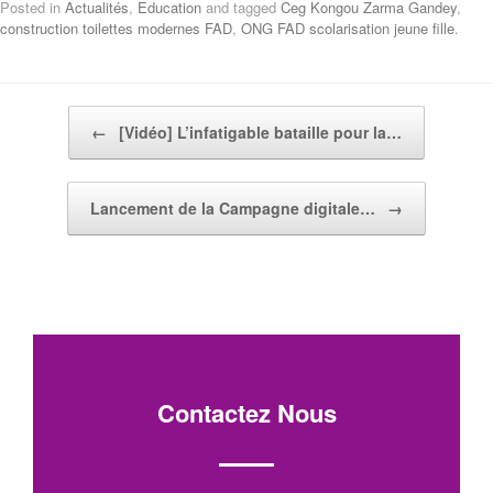
Posted in
Actualités
,
Education
and tagged
Ceg Kongou Zarma Gandey
,
construction toilettes modernes FAD
,
ONG FAD scolarisation jeune fille
.
Post navigation
←
[Vidéo] L’infatigable bataille pour la…
Lancement de la Campagne digitale…
→
Contactez Nous