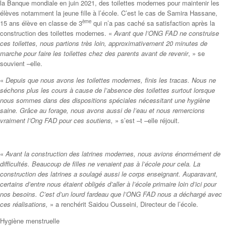
la Banque mondiale en juin 2021, des toilettes modernes pour maintenir les
élèves notamment la jeune fille à l’école. C’est le cas de Samira Hassane,
ème
15 ans élève en classe de 3
qui n’a pas caché sa satisfaction après la
construction des toilettes modernes. «
Avant que l’ONG FAD ne construise
ces toilettes, nous partions très loin, approximativement 20 minutes de
marche pour faire les toilettes chez des parents avant de revenir
, » se
souvient –elle.
«
Depuis que nous avons les toilettes modernes, finis les tracas. Nous ne
séchons plus les cours à cause de l’absence des toilettes surtout lorsque
nous sommes dans des dispositions spéciales nécessitant une hygiène
saine. Grâce au forage, nous avons aussi de l’eau et nous remercions
vraiment l’Ong FAD pour ces soutiens,
» s’est –t –elle réjouit.
«
Avant la construction des latrines modernes, nous avions énormément de
difficultés. Beaucoup de filles ne venaient pas à l’école pour cela. La
construction des latrines a soulagé aussi le corps enseignant. Auparavant,
certains d’entre nous étaient obligés d’aller à l’école primaire loin d’ici pour
nos besoins. C’est d’un lourd fardeau que l’ONG FAD nous a déchargé avec
ces réalisations,
» a renchérit Saidou Ousseini, Directeur de l’école.
Hygiène menstruelle