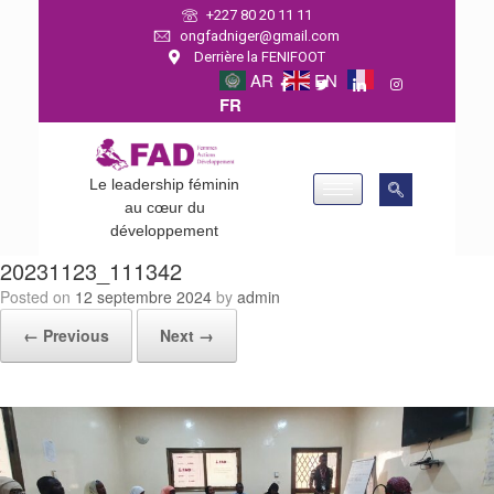
+227 80 20 11 11
ongfadniger@gmail.com
Derrière la FENIFOOT
AR
EN
FR
Le leadership féminin
au cœur du
développement
20231123_111342
Posted on
12 septembre 2024
by
admin
← Previous
Next →