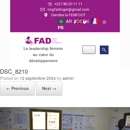
+227 80 20 11 11
ongfadniger@gmail.com
Derrière la FENIFOOT
AR
EN
FR
Le leadership féminin
au cœur du
développement
DSC_8210
Posted on
12 septembre 2024
by
admin
← Previous
Next →