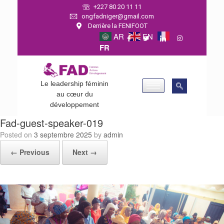
+227 80 20 11 11
ongfadniger@gmail.com
Derrière la FENIFOOT
AR
EN
FR
Le leadership féminin
au cœur du
développement
Fad-guest-speaker-019
Posted on
3 septembre 2025
by
admin
← Previous
Next →