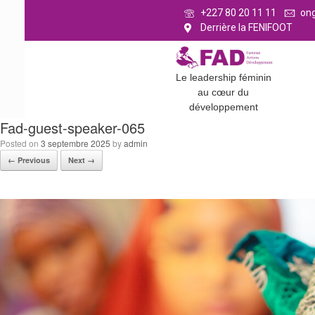
+227 80 20 11 11
on
Derrière la FENIFOOT
Le leadership féminin
au cœur du
développement
Fad-guest-speaker-065
Posted on
3 septembre 2025
by
admin
← Previous
Next →