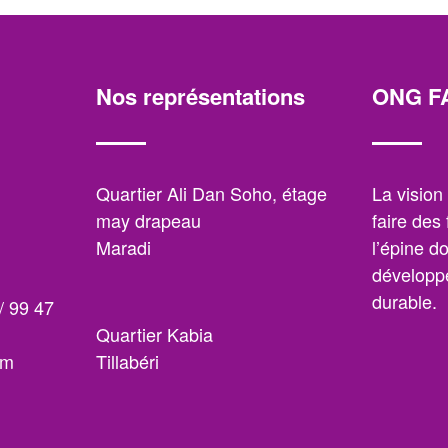
Nos représentations
ONG F
,
Quartier Ali Dan Soho, étage
La visio
may drapeau
faire des
Maradi
l’épine d
développe
durable.
/ 99 47
Quartier Kabia
om
Tillabéri