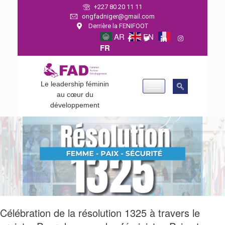
+227 80 20 11 11
ongfadniger@gmail.com
Derrière la FENIFOOT
AR
EN
FR
Le leadership féminin
au cœur du
développement
Célébration de la résolution 1325 à travers le