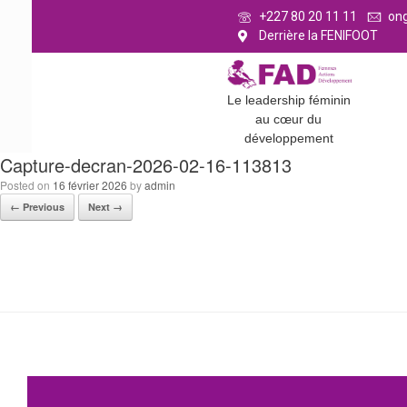
+227 80 20 11 11
on
Derrière la FENIFOOT
Le leadership féminin
au cœur du
développement
Capture-decran-2026-02-16-113813
Posted on
16 février 2026
by
admin
← Previous
Next →