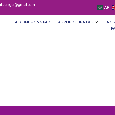
gfadniger@gmail.com
AR
ACCUEIL – ONG FAD
A PROPOS DE NOUS
NOS
F