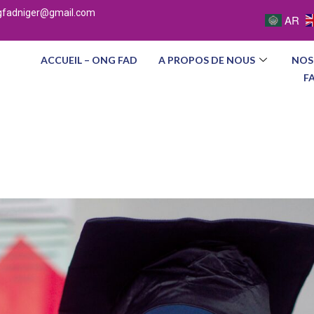
gfadniger@gmail.com
AR
ACCUEIL – ONG FAD
A PROPOS DE NOUS
NOS
F