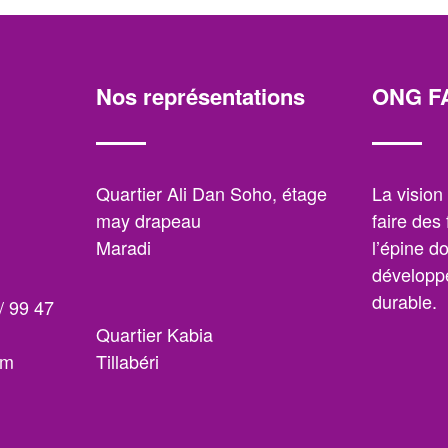
Nos représentations
ONG F
,
Quartier Ali Dan Soho, étage
La visio
may drapeau
faire des
Maradi
l’épine d
développe
durable.
/ 99 47
Quartier Kabia
om
Tillabéri