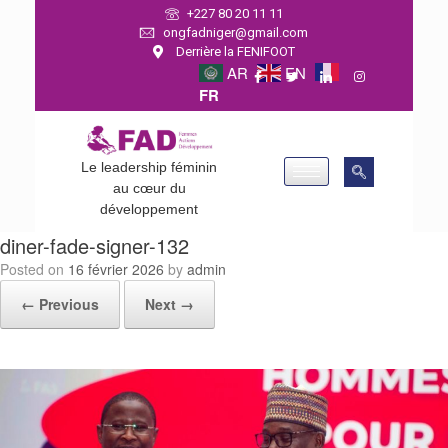
+227 80 20 11 11
ongfadniger@gmail.com
Derrière la FENIFOOT
AR
EN
FR
Le leadership féminin
au cœur du
développement
diner-fade-signer-132
Posted on
16 février 2026
by
admin
← Previous
Next →