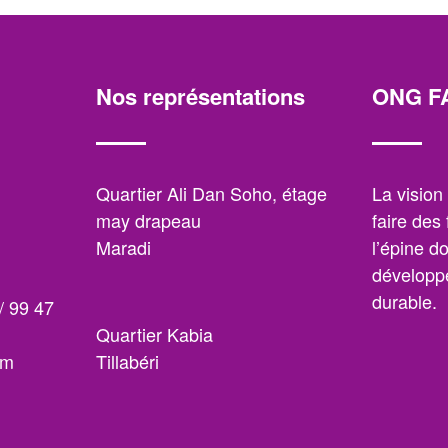
Nos représentations
ONG F
,
Quartier Ali Dan Soho, étage
La visio
may drapeau
faire des
Maradi
l’épine d
développe
durable.
/ 99 47
Quartier Kabia
om
Tillabéri