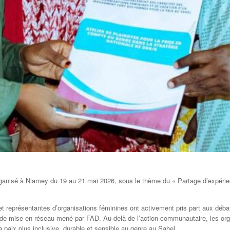
 organisé à Niamey du 19 au 21 mai 2026, sous le thème du « Partage d’expérie
présentantes d’organisations féminines ont activement pris part aux débat
l de mise en réseau mené par FAD. Au-delà de l’action communautaire, les org
 paix plus inclusive, durable et sensible au genre au Sahel.