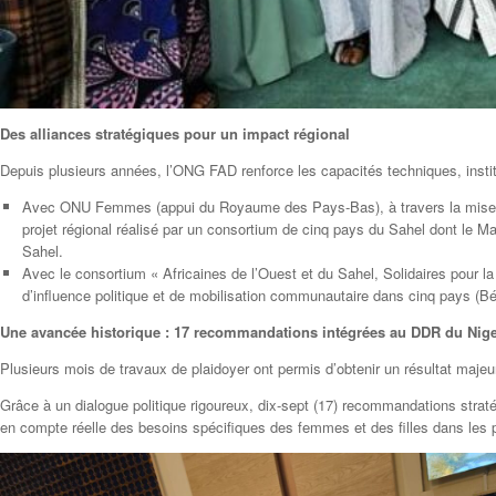
Des alliances stratégiques pour un impact régional
Depuis plusieurs années, l’ONG FAD renforce les capacités techniques, instit
Avec ONU Femmes (appui du Royaume des Pays-Bas), à travers la mise en
projet régional réalisé par un consortium de cinq pays du Sahel dont le Mal
Sahel.
Avec le consortium « Africaines de l’Ouest et du Sahel, Solidaires pour l
d’influence politique et de mobilisation communautaire dans cinq pays (Bén
Une avancée historique : 17 recommandations intégrées au DDR du Nig
Plusieurs mois de travaux de plaidoyer ont permis d’obtenir un résultat maje
Grâce à un dialogue politique rigoureux, dix-sept (17) recommandations strat
en compte réelle des besoins spécifiques des femmes et des filles dans les p