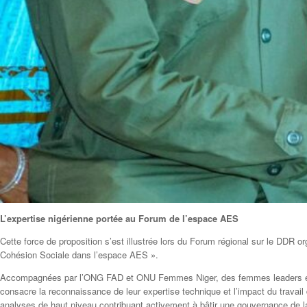
L’expertise nigérienne portée au Forum de l’espace AES
Cette force de proposition s’est illustrée lors du Forum régional sur le DDR
Cohésion Sociale dans l’espace AES ».
Accompagnées par l’ONG FAD et ONU Femmes Niger, des femmes leaders et re
consacre la reconnaissance de leur expertise technique et l’impact du travai
analyses de haut niveau contribuant activement à bâtir une gouvernance de la