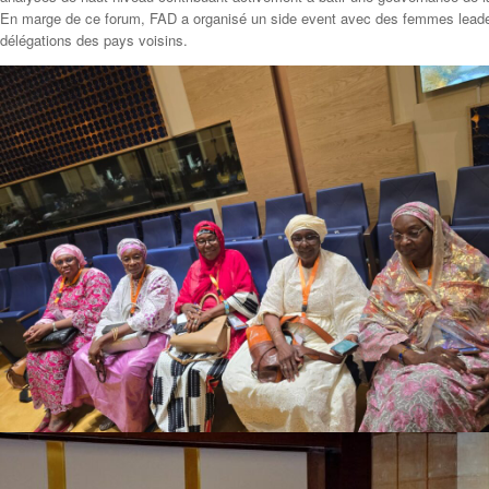
En marge de ce forum, FAD a organisé un side event avec des femmes leaders 
délégations des pays voisins.