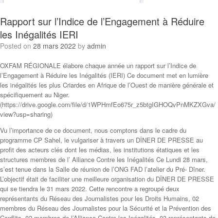
Rapport sur l’Indice de l’Engagement à Réduire
les Inégalités IERI
Posted on
28 mars 2022
by
admin
OXFAM RÉGIONALE élabore chaque année un rapport sur l’Indice de
l’Engagement à Réduire les Inégalités (IERI) Ce document met en lumière
les inégalités les plus Criardes en Afrique de l’Ouest de manière générale et
spécifiquement au Niger.
(https://drive.google.com/file/d/1WPHmfEo675r_z5btgIGHOQvPnMKZXGva/
view?usp=sharing)
Vu l’importance de ce document, nous comptons dans le cadre du
programme CP Sahel, le vulgariser à travers un DÎNER DE PRESSE au
profit des acteurs clés dont les médias, les institutions étatiques et les
structures membres de l’ Alliance Contre les Inégalités Ce Lundi 28 mars,
s’est tenue dans la Salle de réunion de l’ONG FAD l’atelier du Pré- Dîner.
L’objectif était de faciliter une meilleure organisation du DÎNER DE PRESSE
qui se tiendra le 31 mars 2022. Cette rencontre a regroupé deux
représentants du Réseau des Journalistes pour les Droits Humains, 02
membres du Réseau des Journalistes pour la Sécurité et la Prévention des
Conflits, 02 membres de l’Alliance Contre les Inégalités, 03 représentants de