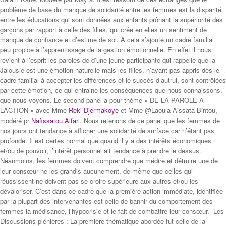
problème de base du manque de solidarité entre les femmes est la disparité
entre les éducations qui sont données aux enfants prônant la supériorité des
garçons par rapport à celle des filles, qui crée en elles un sentiment de
manque de confiance et d’estime de soi. A cela s’ajoute un cadre familial
peu propice à l’apprentissage de la gestion émotionnelle. En effet il nous
revient à l’esprit les paroles de d’une jeune participante qui rappelle que la
Jalousie est une émotion naturelle mais les filles, n’ayant pas appris dès le
cadre familial à accepter les différences et le succès d’autrui, sont contrôlées
par cette émotion, ce qui entraine les conséquences que nous connaissons,
que nous voyons. Le second panel a pour thème « DE LA PAROLE A
LACTION » avec Mme
Reki Djermakoye
et Mme @Laoula Aissata Bintou,
modéré pr
Nafissatou Alfari
. Nous retenons de ce panel que les femmes de
nos jours ont tendance à afficher une solidarité de surface car n’étant pas
profonde. Il est certes normal que quand il y a des intérêts économiques
et/ou de pouvoir, l’intérêt personnel ait tendance à prendre le dessus.
Néanmoins, les femmes doivent comprendre que médire et détruire une de
leur consœur ne les grandis aucunement, de même que celles qui
réussissent ne doivent pas se croire supérieure aux autres et/ou les
dévaloriser. C’est dans ce cadre que la première action immédiate, identifiée
par la plupart des intervenantes est celle de bannir du comportement des
femmes la médisance, l’hypocrisie et le fait de combattre leur consœur.- Les
Discussions plénières : La première thématique abordée fut celle de la