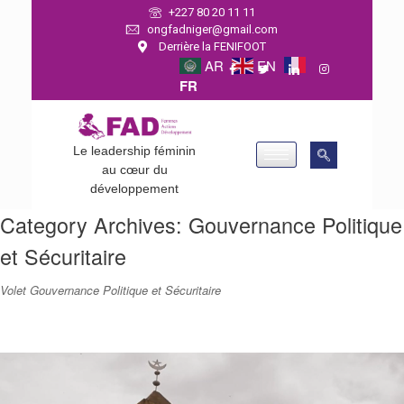
+227 80 20 11 11
ongfadniger@gmail.com
Derrière la FENIFOOT
AR
EN
FR
Le leadership féminin
au cœur du
développement
Category Archives:
Gouvernance Politique
et Sécuritaire
Volet Gouvernance Politique et Sécuritaire