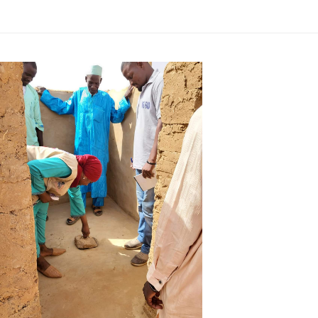
Podívejte se na jeho tvář, zachyťte neverbální signály, nepřestávejte, pokud
je to dobré. Ale když je moje prohledána vaší
kamagra 100mg
– toto je signál
„Stop!“.