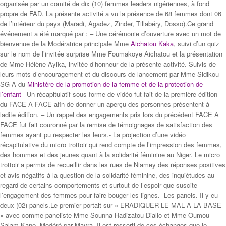
organisée par un comité de dix (10) femmes leaders nigériennes, à fond
propre de FAD. La présente activité a vu la présence de 68 femmes dont 06
de l’intérieur du pays (Maradi, Agadez, Zinder, Tillabéry, Dosso).Ce grand
événement a été marqué par : – Une cérémonie d’ouverture avec un mot de
bienvenue de la Modératrice principale Mme
Aichatou Kaka
, suivi d’un quiz
sur le nom de l’invitée surprise Mme Foumakoye Aichatou et la présentation
de Mme Hélène Ayika, invitée d’honneur de la présente activité. Suivis de
leurs mots d’encouragement et du discours de lancement par Mme Sidikou
SG A du
Ministère de la promotion de la femme et de la protection de
l’enfant
– Un récapitulatif sous forme de vidéo fut fait de la première édition
du FACE A FACE afin de donner un aperçu des personnes présentent à
ladite édition. – Un rappel des engagements pris lors du précédent FACE A
FACE fut fait couronné par la remise de témoignages de satisfaction des
femmes ayant pu respecter les leurs.- La projection d’une vidéo
récapitulative du micro trottoir qui rend compte de l’impression des femmes,
des hommes et des jeunes quant à la solidarité féminine au Niger. Le micro
trottoir a permis de recueillir dans les rues de Niamey des réponses positives
et avis négatifs à la question de la solidarité féminine, des inquiétudes au
regard de certains comportements et surtout de l’espoir que suscite
l’engagement des femmes pour faire bouger les lignes.- Les panels. Il y eu
deux (02) panels.Le premier portait sur « ERADIQUER LE MAL A LA BASE
» avec comme paneliste Mme Sounna Hadizatou Diallo et Mme Oumou
Salam Kane, Modéré par Mayra. Il est ressorti de ces échanges que le