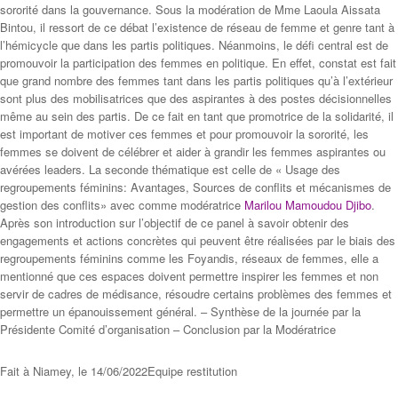
sororité dans la gouvernance. Sous la modération de Mme Laoula Aissata
Bintou, il ressort de ce débat l’existence de réseau de femme et genre tant à
l’hémicycle que dans les partis politiques. Néanmoins, le défi central est de
promouvoir la participation des femmes en politique. En effet, constat est fait
que grand nombre des femmes tant dans les partis politiques qu’à l’extérieur
sont plus des mobilisatrices que des aspirantes à des postes décisionnelles
même au sein des partis. De ce fait en tant que promotrice de la solidarité, il
est important de motiver ces femmes et pour promouvoir la sororité, les
femmes se doivent de célébrer et aider à grandir les femmes aspirantes ou
avérées leaders. La seconde thématique est celle de « Usage des
regroupements féminins: Avantages, Sources de conflits et mécanismes de
gestion des conflits» avec comme modératrice
Marilou Mamoudou Djibo
.
Après son introduction sur l’objectif de ce panel à savoir obtenir des
engagements et actions concrètes qui peuvent être réalisées par le biais des
regroupements féminins comme les Foyandis, réseaux de femmes, elle a
mentionné que ces espaces doivent permettre inspirer les femmes et non
servir de cadres de médisance, résoudre certains problèmes des femmes et
permettre un épanouissement général. – Synthèse de la journée par la
Présidente Comité d’organisation – Conclusion par la Modératrice
Pozornost na to. Zde je hlavní věc, že ​​muž dává zpětnou vazbu a
Fait à Niamey, le 14/06/2022Equipe restitution
nerozšiřuje se v tichu. Musíte pochopit, kolik času zastavíte nebo zpomalíte.