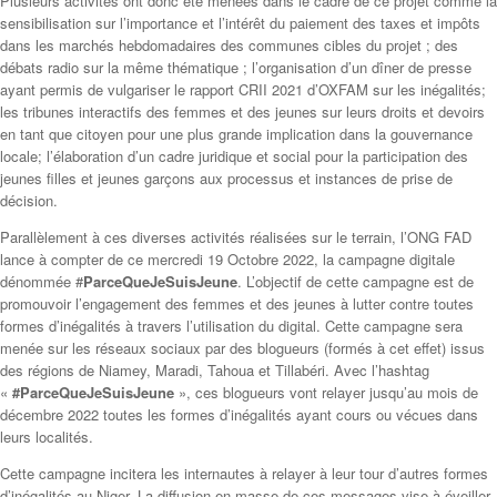
Plusieurs activités ont donc été menées dans le cadre de ce projet comme la
sensibilisation sur l’importance et l’intérêt du paiement des taxes et impôts
dans les marchés hebdomadaires des communes cibles du projet ; des
débats radio sur la même thématique ; l’organisation d’un dîner de presse
ayant permis de vulgariser le rapport CRII 2021 d’OXFAM sur les inégalités;
les tribunes interactifs des femmes et des jeunes sur leurs droits et devoirs
en tant que citoyen pour une plus grande implication dans la gouvernance
locale; l’élaboration d’un cadre juridique et social pour la participation des
jeunes filles et jeunes garçons aux processus et instances de prise de
décision.
Parallèlement à ces diverses activités réalisées sur le terrain, l’ONG FAD
lance à compter de ce mercredi 19 Octobre 2022, la campagne digitale
dénommée #
ParceQueJeSuisJeune
. L’objectif de cette campagne est de
promouvoir l’engagement des femmes et des jeunes à lutter contre toutes
formes d’inégalités à travers l’utilisation du digital. Cette campagne sera
menée sur les réseaux sociaux par des blogueurs (formés à cet effet) issus
des régions de Niamey, Maradi, Tahoua et Tillabéri. Avec l’hashtag
«
#ParceQueJeSuisJeune
», ces blogueurs vont relayer jusqu’au mois de
décembre 2022 toutes les formes d’inégalités ayant cours ou vécues dans
leurs localités.
Cette campagne incitera les internautes à relayer à leur tour d’autres formes
d’inégalités au Niger. La diffusion en masse de ces messages vise à éveiller