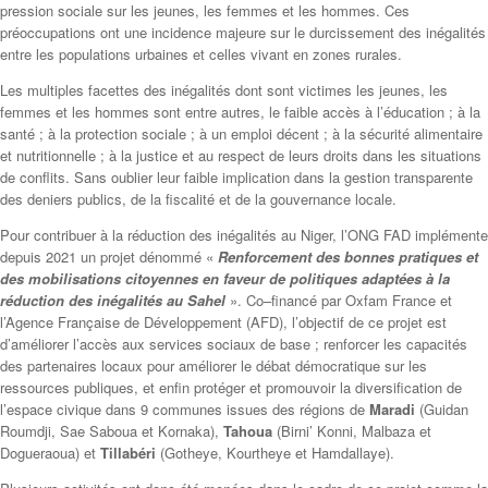
pression sociale sur les jeunes, les femmes et les hommes. Ces
préoccupations ont une incidence majeure sur le durcissement des inégalités
entre les populations urbaines et celles vivant en zones rurales.
Les multiples facettes des inégalités dont sont victimes les jeunes, les
femmes et les hommes sont entre autres, le faible accès à l’éducation ; à la
santé ; à la protection sociale ; à un emploi décent ; à la sécurité alimentaire
et nutritionnelle ; à la justice et au respect de leurs droits dans les situations
de conflits. Sans oublier leur faible implication dans la gestion transparente
des deniers publics, de la fiscalité et de la gouvernance locale.
Pour contribuer à la réduction des inégalités au Niger, l’ONG FAD implémente
depuis 2021 un projet dénommé «
Renforcement des bonnes pratiques et
des mobilisations citoyennes en faveur de politiques adaptées à la
réduction des inégalités au Sahel
». Co–financé par Oxfam France et
l’Agence Française de Développement (AFD), l’objectif de ce projet est
d’améliorer l’accès aux services sociaux de base ; renforcer les capacités
des partenaires locaux pour améliorer le débat démocratique sur les
ressources publiques, et enfin protéger et promouvoir la diversification de
l’espace civique dans 9 communes issues des régions de
Maradi
(Guidan
Roumdji, Sae Saboua et Kornaka),
Tahoua
(Birni’ Konni, Malbaza et
Dogueraoua) et
Tillabéri
(Gotheye, Kourtheye et Hamdallaye).